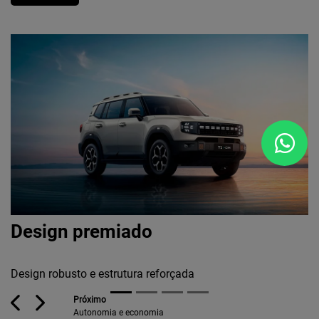
A
Design premiado
Al
Al
Design robusto e estrutura reforçada
te
Previous
Next