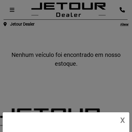
Jetour Dealer
Alterar
Nenhum veículo foi encontrado em nosso
estoque.
X