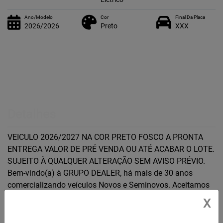
Ano/Modelo
Cor
Final Da Placa
2026/2026
Preto
XXX
Detalhes
VEICULO 2026/2027 NA COR PRETO FOSCO A PRONTA
ENTREGA VALOR DE PRÉ VENDA OU ATÉ ACABAR O LOTE.
SUJEITO À QUALQUER ALTERAÇÃO SEM AVISO PRÉVIO.
Bem-vindo(a) à GRUPO DEALER, há mais de 30 anos
comercializando veículos Novos e Seminovos. Aceitamos
seu veículo seminovo como parte de pagamento, com
X
excelente avaliação. Entre em contato conosco. Consulte
disponibilidade de estoque e cores. Nos reservamos o