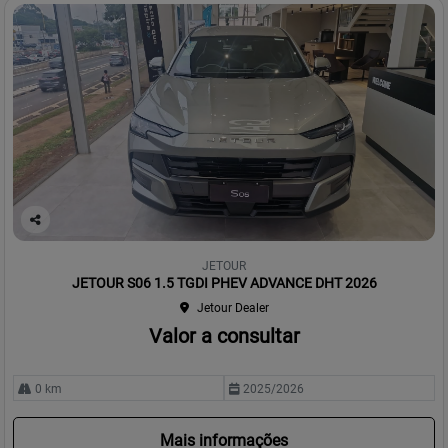
Co
mp
JETOUR
arti
JETOUR S06 1.5 TGDI PHEV ADVANCE DHT 2026
lhe
Jetour Dealer
Valor a consultar
0 km
2025/2026
Mais informações