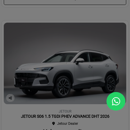
Co
mp
JETOUR
arti
JETOUR S06 1.5 TGDI PHEV ADVANCE DHT 2026
lhe
Jetour Dealer