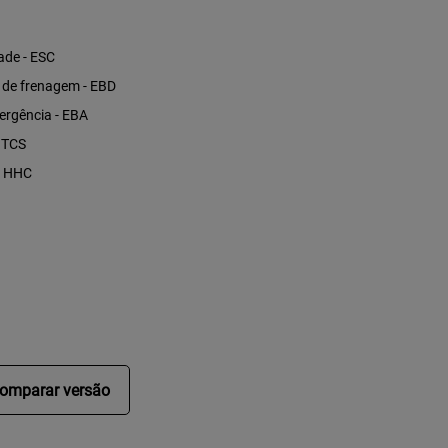
dade - ESC
a de frenagem - EBD
ergência - EBA
- TCS
- HHC
omparar versão